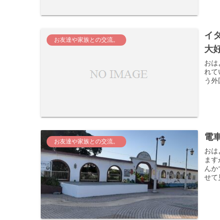
イ
お友達や家族との交流。
大
おはようござい
れています！ 友人との出会いは
電
お友達や家族との交流。
おはようござい
ます
んか
せて