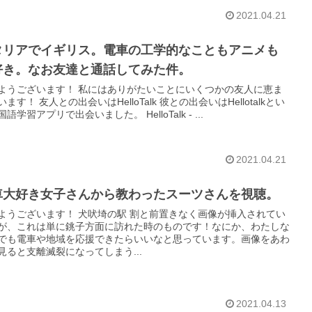
2021.04.21
タリアでイギリス。電車の工学的なこともアニメも
好き。なお友達と通話してみた件。
ます！ 私にはありがたいことにいくつかの友人に恵ま
HelloTalk 彼との出会いはHellotalkとい
う外国語学習アプリで出会いました。 HelloTalk - ...
2021.04.21
車大好き女子さんから教わったスーツさんを視聴。
ます！ 犬吠埼の駅 割と前置きなく画像が挿入されてい
が、これは単に銚子方面に訪れた時のものです！なにか、わたしな
でも電車や地域を応援できたらいいなと思っています。画像をあわ
見ると支離滅裂になってしまう...
2021.04.13