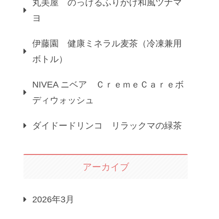
丸美屋 のっけるふりかけ和風ツナマ
ヨ
伊藤園 健康ミネラル麦茶（冷凍兼用
ボトル）
NIVEA ニベア ＣｒｅｍｅＣａｒｅボ
ディウォッシュ
ダイドードリンコ リラックマの緑茶
アーカイブ
2026年3月