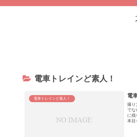
電車トレインど素人！
電
電車トレインど素人！
撮り方わか
でない一般人です
に残
本目を