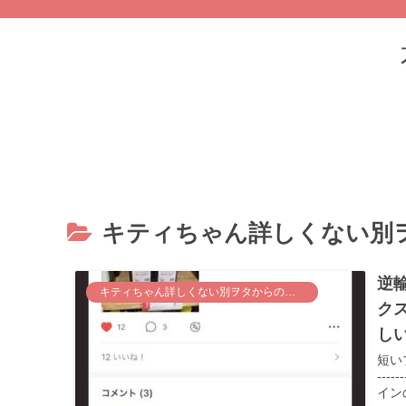
キティちゃん詳しくない別
逆
キティちゃん詳しくない別ヲタからの視点。
ク
し
短い
---
イン