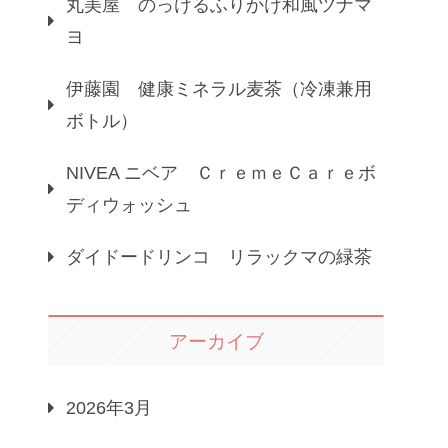
丸美屋 のっけるふりかけ和風ツナマ
ヨ
伊藤園 健康ミネラル麦茶（冷凍兼用
ボトル）
NIVEA ニベア ＣｒｅｍｅＣａｒｅボ
ディウォッシュ
ダイドードリンコ リラックマの緑茶
アーカイブ
2026年3月