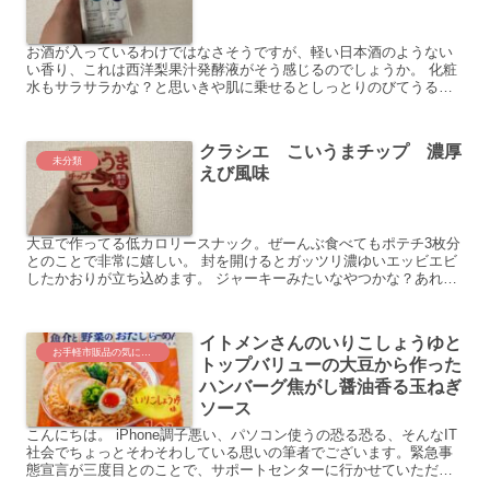
お酒が入っているわけではなさそうですが、軽い日本酒のようない
い香り、これは西洋梨果汁発酵液がそう感じるのでしょうか。 化粧
水もサラサラかな？と思いきや肌に乗せるとしっとりのびてうるう
るです。500円大くらいとるとのこ...
クラシエ こいうまチップ 濃厚
未分類
えび風味
大豆で作ってる低カロリースナック。ぜーんぶ食べてもポテチ3枚分
とのことで非常に嬉しい。 封を開けるとガッツリ濃ゆいエッビエビ
したかおりが立ち込めます。 ジャーキーみたいなやつかな？あれっ
ポテチみたいなち...
イトメンさんのいりこしょうゆと
お手軽市販品の気になる実食レポート
トップバリューの大豆から作った
ハンバーグ焦がし醤油香る玉ねぎ
ソース
こんにちは。 iPhone調子悪い、パソコン使うの恐る恐る、そんなIT
社会でちょっとそわそわしている思いの筆者でございます。緊急事
態宣言が三度目とのことで、サポートセンターに行かせていただけ
てよかったと思う今日この頃。(診断はエラー...