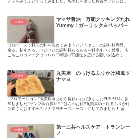
デスをみてふと作ってみました。もやしを使った糖質オフレシピで
す。食べ応え満点だったので...
ヤマサ醤油 万能クッキングたれ
未分類
Yummy！ガーリック＆ペッパー
ゼロベースで料理の味を決めてみようというヤミーの調味料商品。
余る、甘すぎる、べとべとの調味料あるあるを解消すべく登場。 も
こもこロゴマークは３６０℃料理の可能性を広げる願いを込めてい
るとのこと。 油に香...
丸美屋 のっけるふりかけ和風ツ
未分類
ナマヨ
#プロモーション#丸美屋食品から提供いただきました#RSP114に参
加しました#サンプル百貨店#ごはんのお供#丸美屋のっけるふりかけ
公式さんおすすめのツナマヨチーズトーストにしてみました！ 蓋を
開けると香りだけでもも...
第一三共ヘルスケア トランシー
未分類
ノ