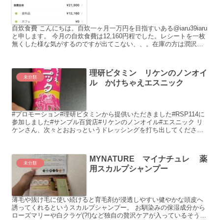
自炊食費 こんにちは。自炊一ヶ月一万円を目指すいある@iaru39iaru
と申します。 今月の自炊食費は12,160円程でした。レシートを一枚
無くした様な気がするのですが出てこない、、。在庫の方は潤沢す
ぎるほどあります。 ...
理研ビタミン リケンのノンオイ
未分類
ル かけちゃえエスニック
#プロモーション#理研ビタミンから提供いただきました#RSP114に
参加しました#サンプル百貨店#リケンのノンオイル#エスニック リ
ケンさん、次々とおおっというドレッシングを打ち出してください
ます。 リケンさんのドレッ...
MYNATURE マイナチュレ 薬
未分類
用スカルプシャンプー
薄毛や抜け毛に使い続けると育毛剤が浸透しやすい健やかな頭皮へ
誘ってくれるというスカルプシャンプー。 お馴染みの保湿成分から
ローズマリーや白クラゲ(?!)など独自の贅沢ケアが入っているそう。