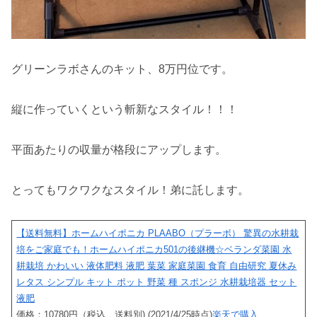
グリーンラボさんのキット、8万円位です。
縦に作っていくという斬新なスタイル！！！
平面あたりの収量が格段にアップします。
とってもワクワクなスタイル！弟に託します。
【送料無料】ホームハイポニカ PLAABO（プラーボ） 驚異の水耕栽
培をご家庭でも！ホームハイポニカ501の後継機☆ベランダ菜園 水
耕栽培 かわいい 液体肥料 液肥 葉菜 家庭菜園 食育 自由研究 夏休み
レタス シンプル キット ポット 野菜 種 スポンジ 水耕栽培器 セット
液肥
価格：10780円（税込、送料別) (2021/4/25時点)
楽天で購入