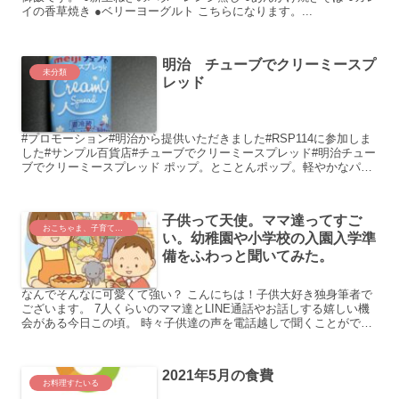
イの香草焼き ●ベリーヨーグルト こちらになります。...
明治 チューブでクリーミースプ
未分類
レッド
#プロモーション#明治から提供いただきました#RSP114に参加しま
した#サンプル百貨店#チューブでクリーミースプレッド#明治チュー
ブでクリーミースプレッド ポップ。とことんポップ。軽やかなパッ
ケージデザインのこちら。実は気...
子供って天使。ママ達ってすご
おこちゃま、子育て世代さんを考える。
い。幼稚園や小学校の入園入学準
備をふわっと聞いてみた。
なんでそんなに可愛くて強い？ こんにちは！子供大好き独身筆者で
ございます。 7人くらいのママ達とLINE通話やお話しする嬉しい機
会がある今日この頃。 時々子供達の声を電話越しで聞くことができ
るととっても癒されます。私...
2021年5月の食費
お料理すたいる