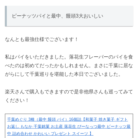
ピーナッツパイと最中、饅頭3大おいしい
なんとも最強仕様でございます！
私はパイをいただきました。落花生フレーバーのパイを食
べたのは初めてだったかもしれません。まさに千葉に居な
がらにして千葉巡りを堪能した本日でございました。
楽天さんで購入もできますので是非他県さんも巡ってみて
ください！
千葉めぐり 3種（最中 饅頭 パイ）16個詰【和菓子 焼き菓子 ギフト
お返し もなか 千葉銘菓 お土産 落花生 ぴーなっつ最中 ピーナッツ最
中 詰め合わせ かわいい プレゼント スイーツ 】