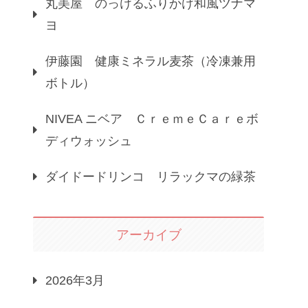
丸美屋 のっけるふりかけ和風ツナマ
ヨ
伊藤園 健康ミネラル麦茶（冷凍兼用
ボトル）
NIVEA ニベア ＣｒｅｍｅＣａｒｅボ
ディウォッシュ
ダイドードリンコ リラックマの緑茶
アーカイブ
2026年3月