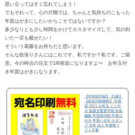
思い立ってはすぐ忘れてしまう！
でもそれって、心の片隅では、ちゃんと気持ちのこもった
年賀はがきにしたいからこそではないですか？
多少なりとも少し時間をかけてカスタマイズして、気の利
いた一言も載せたい！
そういう葛藤をお持ちだと思います。
そんな欲張りさんにはこれです。私ですか？私です。ご留
意。今の時点の注文で1/6発送になりますよ〜 お年玉付
き年賀はがきになります。
【年賀状印刷】【1枚】
【宛名印刷無料】 年賀
状 2021 お年玉 くじ付
き 挨拶文変更可能 自由
編集 年賀状印刷 年賀は
がき 年賀ハガキ スタン
プ 丑年 法人 年賀状ソ
フト不要