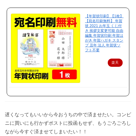
【年賀状印刷】【1枚】
【宛名印刷無料】 年賀
状 2021 お年玉 くじ付
き 挨拶文変更可能 自由
編集 年賀状印刷 年賀は
がき 年賀ハガキ スタン
プ 丑年 法人 年賀状ソ
フト不要
楽天
で購
入
遅くなってもいいから今おうちの中で済ませたい。コンビ
ニに買いにも行かずポストに投函もせず、もうごろごろし
ながら今すぐ済ませてしまいたい！！