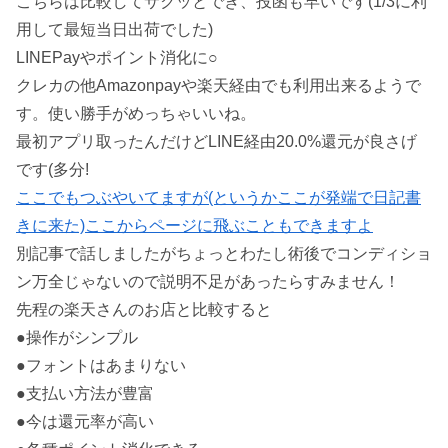
こちらは比較してサクッとでき、投函も早いです(1/3に利
用して最短当日出荷でした)
LINEPayやポイント消化に○
クレカの他Amazonpayや楽天経由でも利用出来るようで
す。使い勝手がめっちゃいいね。
最初アプリ取ったんだけどLINE経由20.0%還元が良さげ
です(多分!
ここでもつぶやいてますが(というかここが発端で日記書
きに来た)ここからページに飛ぶこともできますよ
別記事で話しましたがちょっとわたし術後でコンディショ
ン万全じゃないので説明不足があったらすみません！
先程の楽天さんのお店と比較すると
●操作がシンプル
●フォントはあまりない
●支払い方法が豊富
●今は還元率が高い