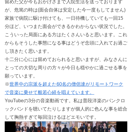
留めた父が今もおかげさまで入院生活を送っております
が、危篤の時は(面会自体は安定した今一度もしてません)
家族で病院に駆け付けても、一日待機していても一回15
分ほど、いつまた面会ができるかわからない状況でした。
こういった局面にある方はたくさんいると思います。これ
からもそうした事態になる事はどうぞ念頭に入れてお過ご
し頂きたく思います。
十二分に心には留めておられると思いますが、みなさんに
とっての大切な周りの方々が今日も穏やかに過ごせる事を
願っています。
※
世界中の宗派を超えた60名の僧侶達がリモートワーク
で音楽に乗せて般若心経を唱えています。
YouTubeの3分の音楽動画です。私は普段洋楽のパンクロ
ックバンドを聴いてたりしますが個人的に色んな事を総合
して胸熱すぎて毎回泣けるほどエモいです。