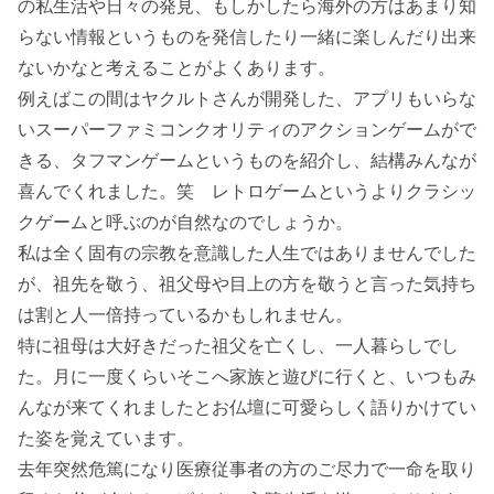
の私生活や日々の発見、もしかしたら海外の方はあまり知
らない情報というものを発信したり一緒に楽しんだり出来
ないかなと考えることがよくあります。
例えばこの間はヤクルトさんが開発した、アプリもいらな
いスーパーファミコンクオリティのアクションゲームがで
きる、タフマンゲームというものを紹介し、結構みんなが
喜んでくれました。笑 レトロゲームというよりクラシッ
クゲームと呼ぶのが自然なのでしょうか。
私は全く固有の宗教を意識した人生ではありませんでした
が、祖先を敬う、祖父母や目上の方を敬うと言った気持ち
は割と人一倍持っているかもしれません。
特に祖母は大好きだった祖父を亡くし、一人暮らしでし
た。月に一度くらいそこへ家族と遊びに行くと、いつもみ
んなが来てくれましたとお仏壇に可愛らしく語りかけてい
た姿を覚えています。
去年突然危篤になり医療従事者の方のご尽力で一命を取り