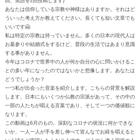
回、英語を2回投稿します)
あなたは信仰している宗教や神様はありますか。それはど
ういった考え方か教えてください。長くても短い文章でも
いいです🤗
私は特定の宗教は持っていません。多くの日本の現代人は
お墓参りや結婚式をするけど、普段の生活ではあまり意識
する事がありません。
今年はコロナで世界中の人が何か自分の心に問いかけるこ
との多い年になったのではないかと想像します。あなたは
どうでしょうか？
一つ私が出会った音楽を紹介します。こちらの背景を解説
します。日本にもいくつか仏教の宗派があって、その中の
一部の人たちが唱える言葉であり、そして一つの価値観に
なります。
この動画は6月のもの。深刻なコロナの状況に何かできな
いか、一人一人が手を差し伸べて皆んなでお経を唱えると