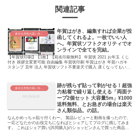
関連記事
年賀はがき、編集すれば企業が投
多分公共性の高い分野。みんなにお役立ちの情報！
函してくれるよ。一枚でいい人
へ。年賀状ソフトクオリティでオ
ンラインで全てを完結。
【年賀状印刷】【1枚】【宛名印刷無料】 年賀状 2021 お年玉 くじ
付き 挨拶文変更可能 自由編集 年賀状印刷 年賀はがき 年賀ハガキ
スタンプ 丑年 法人 年賀状ソフト不要楽天で購入 遅くなってもいい
から今おうちの中で済ませたい。コン...
跡が残らず貼って剥がせる！超強
多分公共性の高い分野。みんなにお役立ちの情報！
力粘着で繰り返し使える「両面テ
ープ2個セット 大容量5m」¥1000
送料無料、とお急ぎの場合は楽天
さん類似品。の話。
なんかめっちゃ貼り付くわー。 製品レビューと動画を撮ったので、
一応どなたかのお役立ちになればとシェアしてブログに残してみま
す。 これはシェア買い(共同購入)のショッピンさんで買った商品で
す。 以下、レビューです。 ------------...