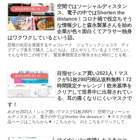
空間ではソーシャルディスタン
多分公共性の高い分野。みんなにお役立ちの情報！
ス、電子の中ではShorten the
distance！コロナ禍で役立ちそう
な情報少しと森永製菓さんを始め
企業が色々面白くてアラサー独身
はワクワクしているという話。
恐竜の化石を発掘するチョコレート ジュラシックショコラ ディ
グアップ楽天で購入 こんにちは。 ぼんやりしているようで忙しい、
そんな今日この頃です。 緊急事態宣言が発令された時のことを私は
テレビやニュースでしっかり見届けていません。 昨日...
目指せシェア買い2021人！マス
多分公共性の高い分野。みんなにお役立ちの情報！
クが51枚298円税込送料無料！72
時間限定チャレンジ！欧米基準を
クリアして世界中に出荷されてい
る、耳の痛くなりにくいマスクで
す！
めざせ2021人！シェア買いでマスク51枚290円！ 空間ではソーシャ
ルディスタンス、電子の中ではShorten the distance！ ▼マスクの製
品ページはこちらから▼ ↑こちらから、のところをクリックしてご
覧になれますよー！ 公...