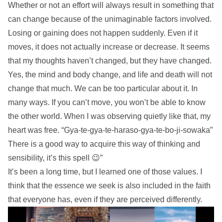
Whether or not an effort will always result in something that
can change because of the unimaginable factors involved.
Losing or gaining does not happen suddenly. Even if it
moves, it does not actually increase or decrease. It seems
that my thoughts haven’t changed, but they have changed.
Yes, the mind and body change, and life and death will not
change that much. We can be too particular about it. In
many ways. If you can’t move, you won’t be able to know
the other world. When I was observing quietly like that, my
heart was free. “Gya-te-gya-te-haraso-gya-te-bo-ji-sowaka”
There is a good way to acquire this way of thinking and
sensibility, it’s this spell 😉”
It’s been a long time, but I learned one of those values. I
think that the essence we seek is also included in the faith
that everyone has, even if they are perceived differently.