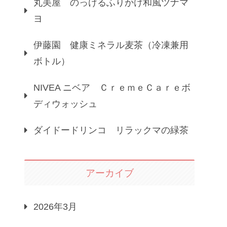
丸美屋 のっけるふりかけ和風ツナマ
ヨ
伊藤園 健康ミネラル麦茶（冷凍兼用
ボトル）
NIVEA ニベア ＣｒｅｍｅＣａｒｅボ
ディウォッシュ
ダイドードリンコ リラックマの緑茶
アーカイブ
2026年3月