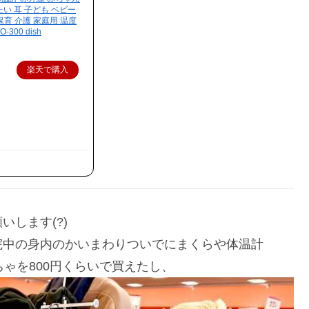
たい 耳 子ども ベビー
 保育 介護 家庭用 温度
300 dish
楽天で購入
します(?)
院中の身内のかいまわりついでにまくらや体温計
もちゃを800円くらいで買えたし、