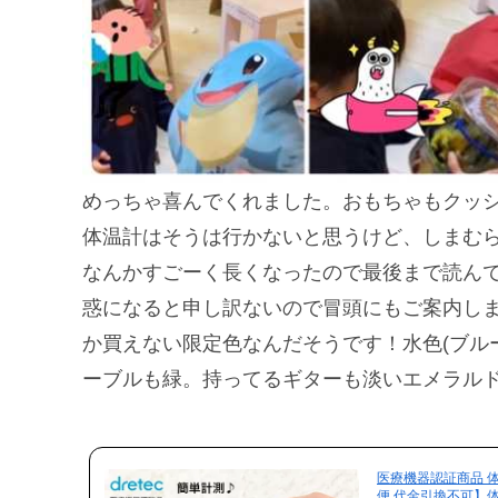
めっちゃ喜んでくれました。おもちゃもクッショ
体温計はそうは行かないと思うけど、しまむ
なんかすごーく長くなったので最後まで読ん
惑になると申し訳ないので冒頭にもご案内しま
か買えない限定色なんだそうです！水色(ブルー
ーブルも緑。持ってるギターも淡いエメラル
医療機器認証商品 体
便 代金引換不可】体