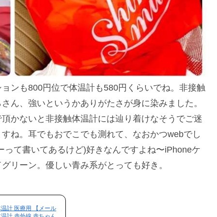
ンも800円位で体温計も580円くらいでね。非接触
らさん、強いというかありがたさが身に染みました。
で頂かないと非接触体温計には辿り着けなそうでご迷
すね。耳でもおでこでも測れて、なおかつwebでし
って書いてあるけど)好きなんですよね〜iPhoneケ
ドグリーン。優しい青み系がとっても好き。
温計 医療用 【メール
温計 赤外線 赤ちゃん