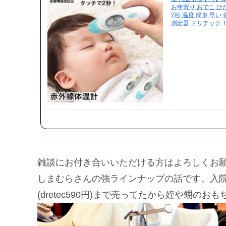
お年寄り おでこ ひ
2秒 温度 簡単 早い
測定器 ドリテック TO-
雑談にお付き合いいただける方はよろしくお願い
しまむらさんの強ラインナップの話です。入
(dretec590円)まで売ってたから姪や甥のお