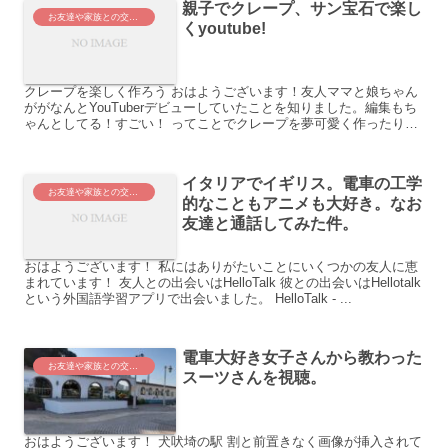
親子でクレープ、サン宝石で楽し
お友達や家族との交流。
くyoutube!
クレープを楽しく作ろう おはようございます！友人ママと娘ちゃん
ががなんとYouTuberデビューしていたことを知りました。編集もち
ゃんとしてる！すごい！ ってことでクレープを夢可愛く作ったり、
...
イタリアでイギリス。電車の工学
お友達や家族との交流。
的なこともアニメも大好き。なお
友達と通話してみた件。
おはようございます！ 私にはありがたいことにいくつかの友人に恵
まれています！ 友人との出会いはHelloTalk 彼との出会いはHellotalk
という外国語学習アプリで出会いました。 HelloTalk - ...
電車大好き女子さんから教わった
お友達や家族との交流。
スーツさんを視聴。
おはようございます！ 犬吠埼の駅 割と前置きなく画像が挿入されて