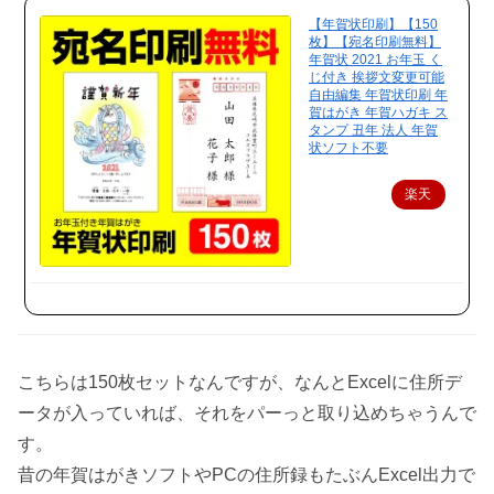
【年賀状印刷】【150
枚】【宛名印刷無料】
年賀状 2021 お年玉 く
じ付き 挨拶文変更可能
自由編集 年賀状印刷 年
賀はがき 年賀ハガキ ス
タンプ 丑年 法人 年賀
状ソフト不要
楽天
で購
入
こちらは150枚セットなんですが、なんとExcelに住所デ
ータが入っていれば、それをパーっと取り込めちゃうんで
す。
昔の年賀はがきソフトやPCの住所録もたぶんExcel出力で