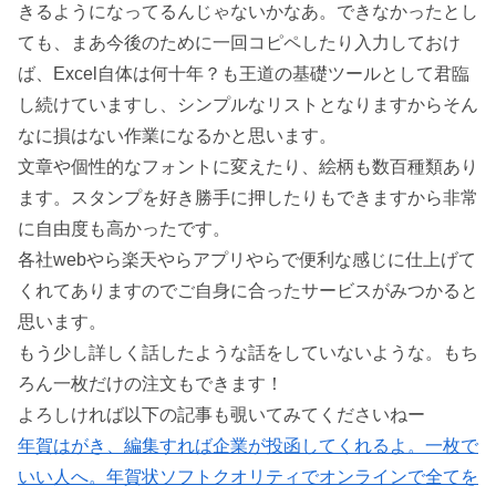
きるようになってるんじゃないかなあ。できなかったとし
ても、まあ今後のために一回コピペしたり入力しておけ
ば、Excel自体は何十年？も王道の基礎ツールとして君臨
し続けていますし、シンプルなリストとなりますからそん
なに損はない作業になるかと思います。
文章や個性的なフォントに変えたり、絵柄も数百種類あり
ます。スタンプを好き勝手に押したりもできますから非常
に自由度も高かったです。
各社webやら楽天やらアプリやらで便利な感じに仕上げて
くれてありますのでご自身に合ったサービスがみつかると
思います。
もう少し詳しく話したような話をしていないような。もち
ろん一枚だけの注文もできます！
よろしければ以下の記事も覗いてみてくださいねー
年賀はがき、編集すれば企業が投函してくれるよ。一枚で
いい人へ。年賀状ソフトクオリティでオンラインで全てを