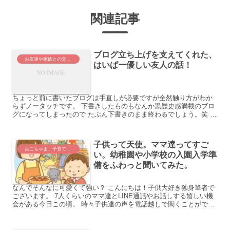
関連記事
ブログ立ち上げを支えてくれた、
お友達や家族との交流。
はいぱー優しい友人の話！
ちょっと前に書いたブログは手直しが必要ですが全然触り方がわか
らずノータッチです。 下書きしたものもなんか黒歴史感満載のブロ
グになってしまったので たぶん下書きのまま終わるでしょう。笑 さ
て、そんなに多くはないけれ...
子供って天使。ママ達ってすご
おこちゃま、子育て世代さんを考える。
い。幼稚園や小学校の入園入学準
備をふわっと聞いてみた。
なんでそんなに可愛くて強い？ こんにちは！子供大好き独身筆者で
ございます。 7人くらいのママ達とLINE通話やお話しする嬉しい機
会がある今日この頃。 時々子供達の声を電話越しで聞くことができ
るととっても癒されます。私...