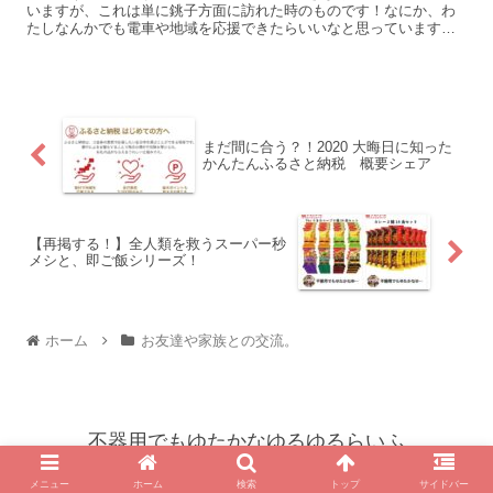
いますが、これは単に銚子方面に訪れた時のものです！なにか、わ
たしなんかでも電車や地域を応援できたらいいなと思っています。
画像をあわせて見ると支離滅裂になってしまう...
まだ間に合う？！2020 大晦日に知った
かんたんふるさと納税 概要シェア
【再掲する！】全人類を救うスーパー秒
メシと、即ご飯シリーズ！
ホーム
お友達や家族との交流。
不器用でもゆたかなゆるゆるらいふ
© 2020 不器用でもゆたかなゆるゆるらいふ.
メニュー
ホーム
検索
トップ
サイドバー