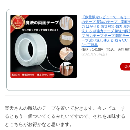
【数量限定レビューで もう
のテープ 魔法のテープ 両面テ
力 はがせる 防災対策 強力 屋外
洗える 超強力テープ 超強力両
プ 強力テープ テープ 隙間テー
ープ 繰り返し使える 残らない
3m 正規品
価格：1418円（税込、送料無料
(2021/1/25時点)
楽
楽天さんの魔法のテープを置いておきます。今レビューす
るともう一個ついてくるみたいですので、それを加味する
とこちらがお得かなと思います。