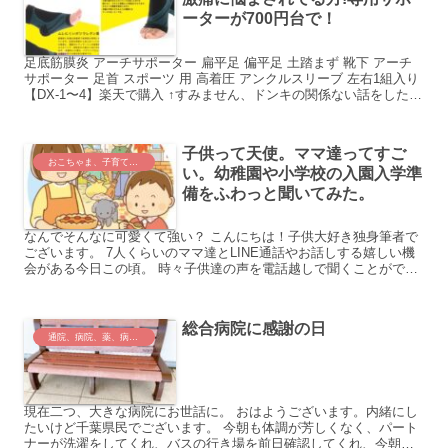
ーターが700円台で！
足底筋膜炎 アーチサポーター 扁平足 偏平足 土踏まず 靴下 アーチ
サポーター 足首 スポーツ 用 高着圧 アンクルスリーブ 左右1組入り
【DX-1〜4】楽天で購入 ↑すみません、ドンキの関係ない話をしたら
サポーターがトースターの写真に...
子供って天使。ママ達ってすご
おこちゃま、子育て世代さんを考える。
い。幼稚園や小学校の入園入学準
備をふわっと聞いてみた。
なんでそんなに可愛くて強い？ こんにちは！子供大好き独身筆者で
ございます。 7人くらいのママ達とLINE通話やお話しする嬉しい機
会がある今日この頃。 時々子供達の声を電話越しで聞くことができ
るととっても癒されます。私...
総合病院に感謝の日
通院、病院、薬、病気、医療、入院
現在二つ、大きな病院にお世話に。 おはようございます。内緒にし
たいけど千葉県民でございます。 今朝も体調が芳しくなく、パート
ナーが洗濯をしてくれ、バスの行き場を前日確認してくれ、今朝は