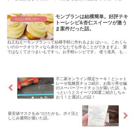
障害者割引で病院に訪れました。 ...
モンブランは結構簡単。好評テキ
そんなに料理上手でもない人のレシピ
トーレシピ&杏仁スイーツが激う
ま案件だった話。
ねえねえーモンブランって結構手軽に作れるよお はいっ。これくら
いのロークオリティなら多分どなたでも作ることができますよ。 栗
ではなくてさつまいもですっ。お手軽レシピです。 使う道具、もし
ご家庭に炊飯器とミキサーがあれば100円ショップダイ...
不二家オンライン限定ケーキ！とシャト
レーゼ低糖質チョコ紹介、お取り寄せ編
のスーパーフードチョコが届いた話、も
っというとスイーツ100選ご紹介しちゃ
おう！と運試しの話！
最安値マスクをみつけたかも。ポイ活と
しじみ週間が届いた話。