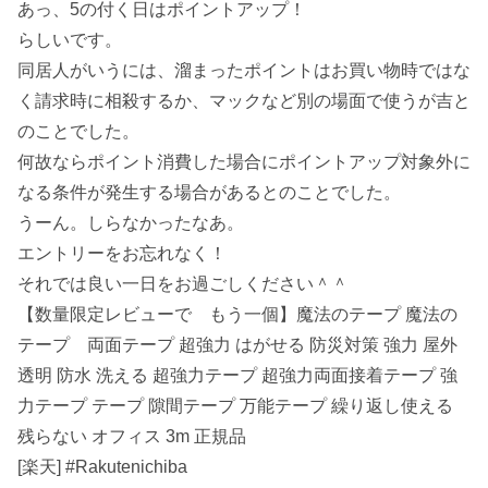
あっ、5の付く日はポイントアップ！
らしいです。
同居人がいうには、溜まったポイントはお買い物時ではな
く請求時に相殺するか、マックなど別の場面で使うが吉と
のことでした。
何故ならポイント消費した場合にポイントアップ対象外に
なる条件が発生する場合があるとのことでした。
うーん。しらなかったなあ。
エントリーをお忘れなく！
それでは良い一日をお過ごしください＾＾
【数量限定レビューで もう一個】魔法のテープ 魔法の
テープ 両面テープ 超強力 はがせる 防災対策 強力 屋外
透明 防水 洗える 超強力テープ 超強力両面接着テープ 強
力テープ テープ 隙間テープ 万能テープ 繰り返し使える
残らない オフィス 3m 正規品
[楽天] #Rakutenichiba