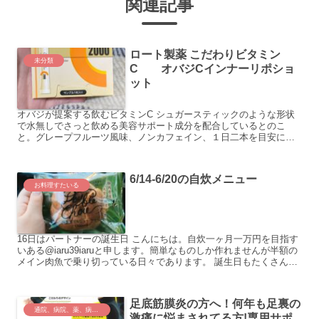
関連記事
ロート製薬 こだわりビタミン
未分類
C オバジCインナーリポショ
ット
オバジが提案する飲むビタミンC シュガースティックのような形状
で水無しでさっと飲める美容サポート成分を配合しているとのこ
と。グレープフルーツ風味、ノンカフェイン、１日二本を目安に摂
取するよう作られているそうです。 今回...
6/14-6/20の自炊メニュー
お料理すたいる
16日はパートナーの誕生日 こんにちは。自炊一ヶ月一万円を目指す
いある@iaru39iaruと申します。簡単なものしか作れませんが半額の
メイン肉魚で乗り切っている日々であります。 誕生日もたくさんの
半額たちで埋まり...
足底筋膜炎の方へ！何年も足裏の
通院、病院、薬、病気、医療、入院
激痛に悩まされてる方!専用サポ