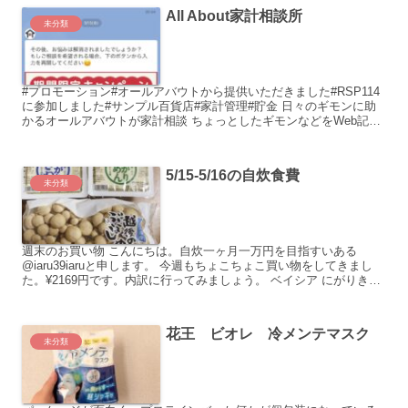
All About家計相談所
未分類
#プロモーション#オールアバウトから提供いただきました#RSP114
に参加しました#サンプル百貨店#家計管理#貯金 日々のギモンに助
かるオールアバウトが家計相談 ちょっとしたギモンなどをWeb記事
などでまとめて教えてくれるオー...
5/15-5/16の自炊食費
未分類
週末のお買い物 こんにちは。自炊一ヶ月一万円を目指すいある
@iaru39iaruと申します。 今週もちょこちょこ買い物をしてきまし
た。¥2169円です。内訳に行ってみましょう。 ベイシア にがりき
ぬ...
花王 ビオレ 冷メンテマスク
未分類