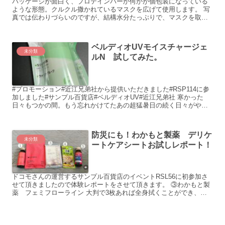
パッケージが面白く、プロテインバーか何かが個包装になっている
ような形態。クルクル撒かれているマスクを広げて使用します。 写
真では伝わりづらいのですが、結構水分たっぷりで、マスクを取り
出した時に水分が結構溜まっています...
ベルディオUVモイスチャージェ
未分類
ルN 試してみた。
#プロモーション#近江兄弟社から提供いただきました#RSP114に参
加しました#サンプル百貨店#ベルディオUV#近江兄弟社 寒かった
日々もつかの間。もう忘れかけてたあの超猛暑日の続く日々がやっ
てくるぞ・・ そんな春の知...
防災にも！わかもと製薬 デリケ
未分類
ートケアシートお試しレポート！
ドコモさんの運営するサンプル百貨店のイベントRSL56に初参加さ
せて頂きましたので体験レポートをさせて頂きます。 ③わかもと製
薬 フェミフローライン 大判で3枚あれば全身拭くことができ、災
害時にも役立つとのこと。こちら...