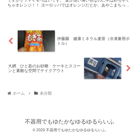
ですがサツマイモっぽいです。 皮が淡い薄い色なのに中はめちゃく
ちゃオレンジ！！ ヨーロッパではオレンジだとか、あやこまちって
いうさつ...
伊藤園 健康ミネラル麦茶（冷凍兼用ボ
トル）
大網 ひと匙のお砂糖 ケーキとスコー
ンと素敵な空間でテイクアウト
ホーム
未分類
不器用でもゆたかなゆるゆるらいふ
© 2020 不器用でもゆたかなゆるゆるらいふ.