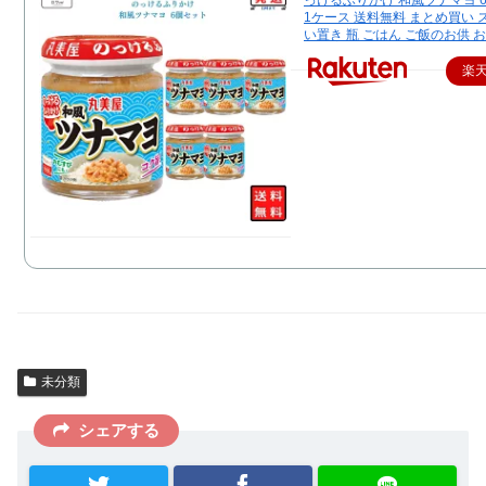
っけるふりかけ 和風ツナマヨ 
1ケース 送料無料 まとめ買い 
い置き 瓶 ごはん ご飯のお供 
楽
未分類
シェアする