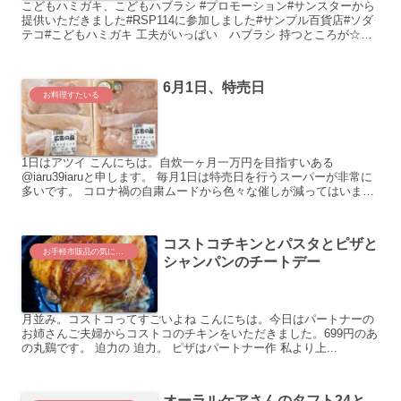
こどもハミガキ、こどもハブラシ #プロモーション#サンスターから
提供いただきました#RSP114に参加しました#サンプル百貨店#ソダ
テコ#こどもハミガキ 工夫がいっぱい ハブラシ 持つところが☆マ
ークだっ...
6月1日、特売日
お料理すたいる
1日はアツイ こんにちは。自炊一ヶ月一万円を目指すいある
@iaru39iaruと申します。 毎月1日は特売日を行うスーパーが非常に
多いです。 コロナ禍の自粛ムードから色々な催しが減ってはいます
がそれでもちょっとお買い...
コストコチキンとパスタとピザと
お手軽市販品の気になる実食レポート
シャンパンのチートデー
月並み。コストコってすごいよね こんにちは。今日はパートナーの
お姉さんご夫婦からコストコのチキンをいただきました。699円のあ
の丸鷄です。 迫力の 迫力。 ピザはパートナー作 私より上...
オーラルケアさんのタフト24と