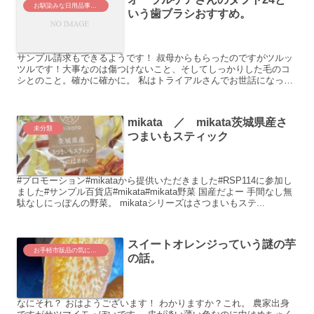
お馴染みな日用品事情。
いう歯ブラシおすすめ。
サンプル請求もできるようです！ 叔母からもらったのですがツルッ
ツルです！大事なのは傷つけないこと、そしてしっかりした毛のコ
シとのこと。確かに確かに。 私はトライアルさんでお世話になって
いて30円ほどで一本歯磨きを買...
mikata ／ mikata茨城県産さ
未分類
つまいもスティック
#プロモーション#mikataから提供いただきました#RSP114に参加し
ました#サンプル百貨店#mikata#mikata野菜 国産だよー 手間なし無
駄なしにっぽんの野菜。 mikataシリーズはさつまいもステ...
スイートオレンジっていう謎の芋
お手軽市販品の気になる実食レポート
の話。
なにそれ？ おはようございます！ わかりますか？これ。 農家出身